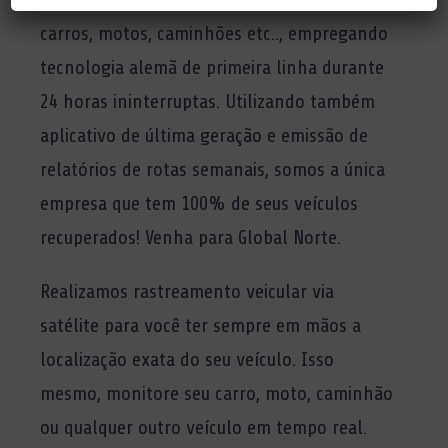
carros, motos, caminhões etc.., empregando
tecnologia alemã de primeira linha durante
24 horas ininterruptas. Utilizando também
aplicativo de última geração e emissão de
relatórios de rotas semanais, somos a única
empresa que tem 100% de seus veículos
recuperados! Venha para Global Norte.
Realizamos rastreamento veicular via
satélite para você ter sempre em mãos a
localização exata do seu veículo. Isso
mesmo, monitore seu carro, moto, caminhão
ou qualquer outro veículo em tempo real.