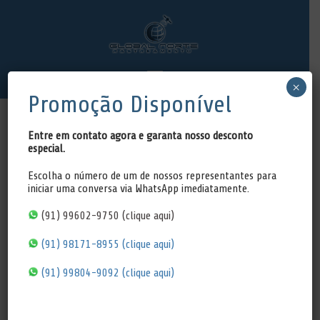
×
Promoção Disponível
Entre em contato agora e garanta nosso desconto
especial.
Escolha o número de um de nossos representantes para
Sobre
iniciar uma conversa via WhatsApp imediatamente.
(91) 99602-9750 (clique aqui)
(91) 98171-8955 (clique aqui)
A Global Norte Rastreamento é uma
(91) 99804-9092 (clique aqui)
empresa genuinamente paraense, oferece
aos seus clientes serviço de rastreamento a